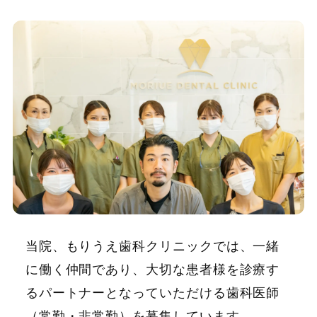
MVP受賞の院内マニュアルを導入
インプラントやマウスピース矯正装置など
自費診療のノウハウも学べます
セミナー・学会参加でスキルアップ
分院長へのキャリアアップも見込めます
将来の独立・開業もサポートします
医院紹介
当院、もりうえ歯科クリニックでは、一緒
選考フロー
に働く仲間であり、大切な患者様を診療す
るパートナーとなっていただける歯科医師
勤務条件（歯科医師）
（常勤・非常勤）を募集しています。