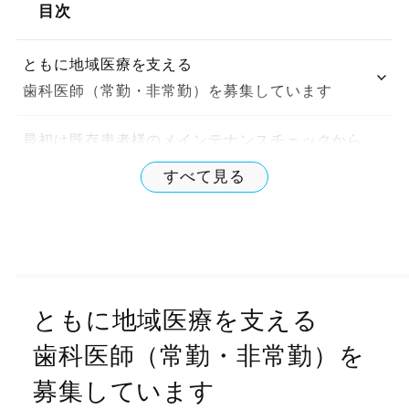
目次
ともに地域医療を支える
歯科医師（常勤・非常勤）を募集しています
最初は既存患者様のメインテナンスチェックから
無理なく診療に集中していただけます
すべて見る
柔軟な勤務体制
週３日・１日４時間から働けます
年間休日120日以上
ともに地域医療を支える
プライベートとの両立が叶います
歯科医師（常勤・非常勤）を
臨床経験が浅い方・ブランクがある方も歓迎
募集しています