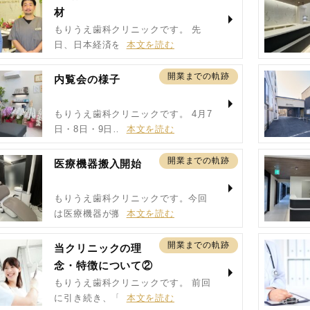
材
もりうえ歯科クリニックです。 先
日、日本経済を支え…
開業までの軌跡
内覧会の様子
もりうえ歯科クリニックです。 4月7
日・8日・9日…
開業までの軌跡
医療機器搬入開始
もりうえ歯科クリニックです。今回
は医療機器が搬入開…
開業までの軌跡
当クリニックの理
念・特徴について②
もりうえ歯科クリニックです。 前回
に引き続き、「当…