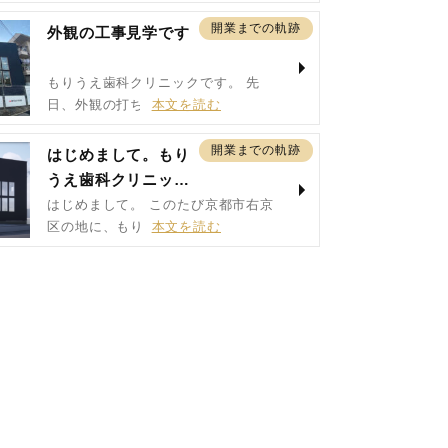
開業までの軌跡
外観の工事見学です
もりうえ歯科クリニックです。 先
日、外観の打ち合わ…
開業までの軌跡
はじめまして。もり
うえ歯科クリニッ
ク...
はじめまして。 このたび京都市右京
区の地に、もりう…