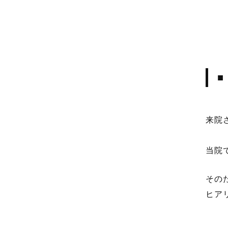
■
来院
当院
その
ヒア