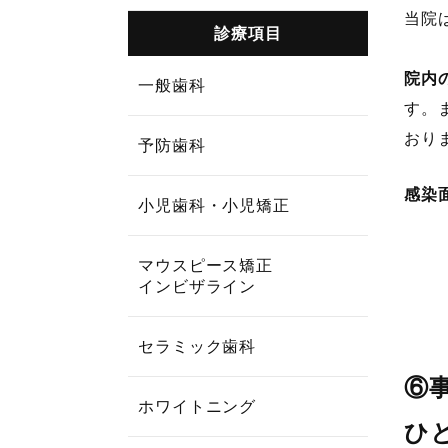
当院
診療項目
院内
一般歯科
す。
おり
予防歯科
感染
小児歯科・小児矯正
マウスピース矯正
インビザライン
セラミック歯科
⑥
ホワイトニング
ひ